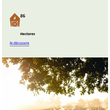
86
Hectares
:
Je découvre
ANNONCE
42
–
Ferme
laitière
à
remettre
à
Vielsalm