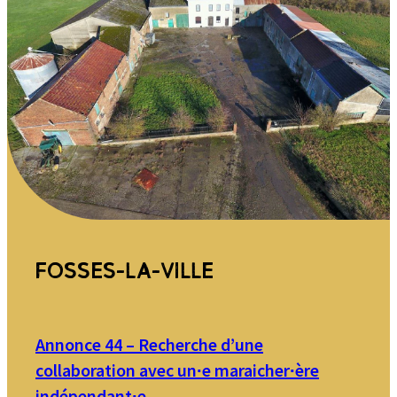
avec
5HA
FOSSES-LA-VILLE
Annonce 44 – Recherche d’une
collaboration avec un∙e maraicher∙ère
indépendant∙e