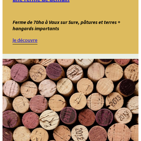
Ferme de 70ha à Vaux sur Sure, pâtures et terres +
hangards importants
:
Je découvre
Annonce
25
–
Cherche
jeunes
pour
créer
une
ferme
de
demain