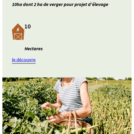
10ha dont 2 ha de verger pour projet d’élevage
10
Hectares
:
Je découvre
Annonce
41
–
10
hectares
de
prairie
pour
projet
d’élevage