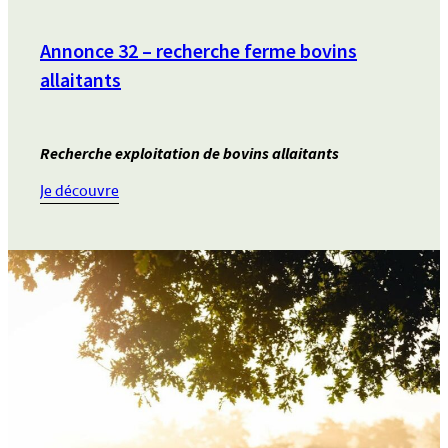
Annonce 32 – recherche ferme bovins
allaitants
Recherche exploitation de bovins allaitants
:
Je découvre
Annonce
32
–
recherche
ferme
bovins
allaitants