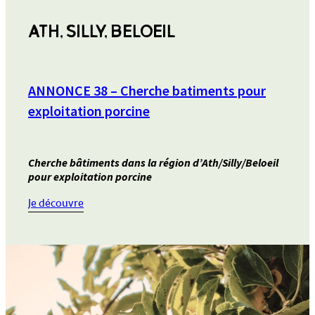
ATH, SILLY, BELOEIL
ANNONCE 38 – Cherche batiments pour
exploitation porcine
Cherche bâtiments dans la région d’Ath/Silly/Beloeil
pour exploitation porcine
:
Je découvre
ANNONCE
38
–
Cherche
batiments
pour
exploitation