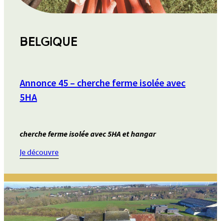
BELGIQUE
Annonce 45 – cherche ferme isolée avec
5HA
cherche ferme isolée avec 5HA et hangar
:
Je découvre
Annonce
45
–
cherche
ferme
isolée