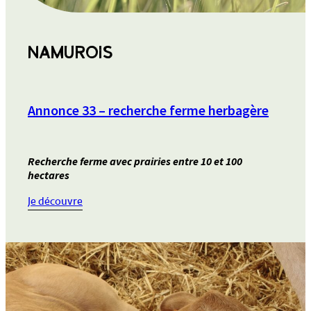
NAMUROIS
Annonce 33 – recherche ferme herbagère
Recherche ferme avec prairies entre 10 et 100
hectares
:
Je découvre
Annonce
33
–
recherche
ferme
herbagère