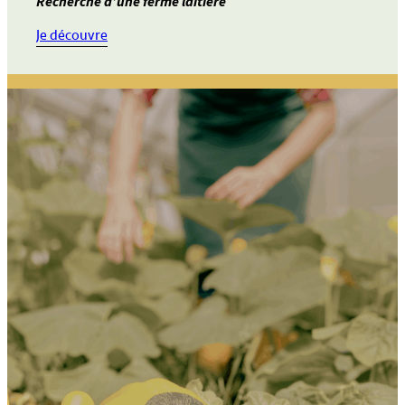
Recherche d’une ferme laitière
:
Je découvre
Annonce
29
–
Cherche
ferme
laitière