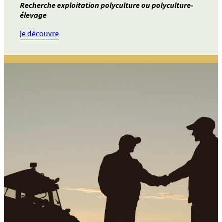
Recherche exploitation polyculture ou polyculture-
élevage
:
Je découvre
Annonce
40
–
recherche
exploitation