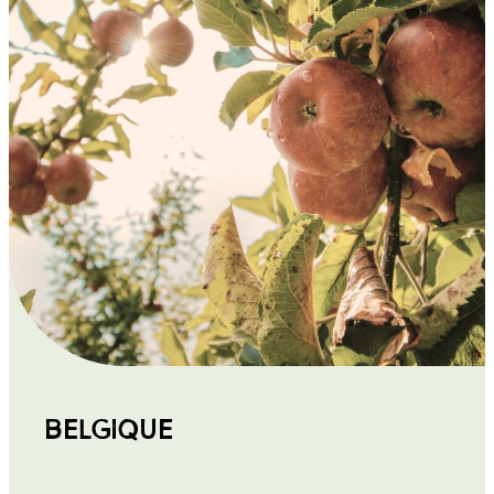
porcine
BELGIQUE