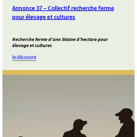
Annonce 37 – Collectif recherche ferme
pour élevage et cultures
Recherche ferme d’une 30aine d’hectare pour
élevage et cultures
:
Je découvre
Annonce
37
–
Collectif
recherche
ferme
pour
élevage
et
cultures