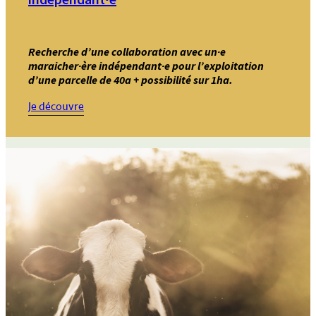
Recherche d’une collaboration avec un∙e
maraicher∙ère indépendant∙e pour l’exploitation
d’une parcelle de 40a + possibilité sur 1ha.
:
Je découvre
Annonce
44
–
Recherche
d’une
collaboration
avec
un∙e
maraicher∙ère
indépendant∙e