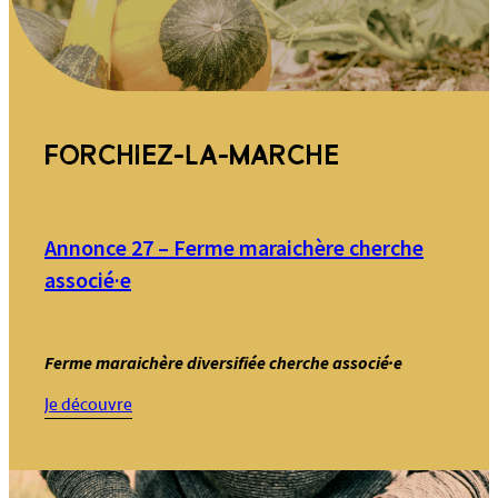
FORCHIEZ-LA-MARCHE
Annonce 27 – Ferme maraichère cherche
associé·e
Ferme maraichère diversifiée cherche associé·e
:
Je découvre
Annonce
27
–