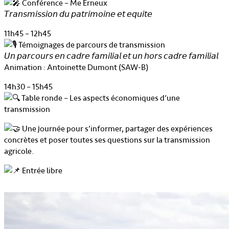
Conférence – Me Erneux
𝘛𝘳𝘢𝘯𝘴𝘮𝘪𝘴𝘴𝘪𝘰𝘯 𝘥𝘶 𝘱𝘢𝘵𝘳𝘪𝘮𝘰𝘪𝘯𝘦 𝘦𝘵 𝘦𝘲𝘶𝘪𝘵𝘦
11h45 – 12h45
Témoignages de parcours de transmission
𝘜𝘯 𝘱𝘢𝘳𝘤𝘰𝘶𝘳𝘴 𝘦𝘯 𝘤𝘢𝘥𝘳𝘦 𝘧𝘢𝘮𝘪𝘭𝘪𝘢𝘭 𝘦𝘵 𝘶𝘯 𝘩𝘰𝘳𝘴 𝘤𝘢𝘥𝘳𝘦 𝘧𝘢𝘮𝘪𝘭𝘪𝘢𝘭
Animation : Antoinette Dumont (SAW-B)
14h30 – 15h45
Table ronde – Les aspects économiques d’une
transmission
Une journée pour s’informer, partager des expériences
concrètes et poser toutes ses questions sur la transmission
agricole.
Entrée libre