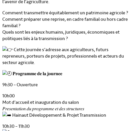
l’avenir de l’agriculture.
Comment transmettre équitablement un patrimoine agricole ?
Comment préparer une reprise, en cadre familial ou hors cadre
familial ?
Quels sont les enjeux humains, juridiques, économiques et
politiques liés à la transmission ?
Cette journée s’adresse aux agriculteurs, futurs
repreneurs, porteurs de projets, professionnels et acteurs du
secteur agricole.
𝐏𝐫𝐨𝐠𝐫𝐚𝐦𝐦𝐞 𝐝𝐞 𝐥𝐚 𝐣𝐨𝐮𝐫𝐧𝐞𝐞
9h30 – Ouverture
10h00
Mot d’accueil et inauguration du salon
𝑃𝑟𝑒𝑠𝑒𝑛𝑡𝑎𝑡𝑖𝑜𝑛 𝑑𝑢 𝑝𝑟𝑜𝑔𝑟𝑎𝑚𝑚𝑒 𝑒𝑡 𝑑𝑒𝑠 𝑠𝑡𝑟𝑢𝑐𝑡𝑢𝑟𝑒𝑠
Hainaut Développement & Projet Transmission
10h30 – 11h30